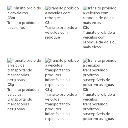
C3m
Trânsito proibido a
C3n
cavaleiros
Trânsito proibido a
C3o
veículos com
Trânsito proibido a
reboque
veículos com
reboque de dois ou
mais eixos
C3p
Trânsito proibido a
C3q
C3r
veículos
Trânsito proibido a
Trânsito proibido a
transportando
veículos
veículos
mercadorias
transportando
transportando
perigosas
produtos
produtos
inflamáveis ou
susceptíveis de
explosivos
poluirem as águas