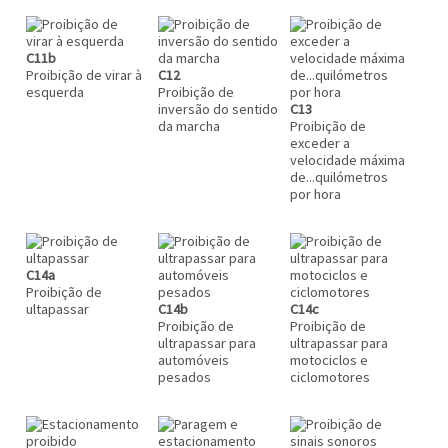
C11b
Proibição de virar à
C12
esquerda
Proibição de
inversão do sentido
C13
da marcha
Proibição de
exceder a
velocidade máxima
de...quilómetros
por hora
C14a
Proibição de
ultapassar
C14b
C14c
Proibição de
Proibição de
ultrapassar para
ultrapassar para
automóveis
motociclos e
pesados
ciclomotores