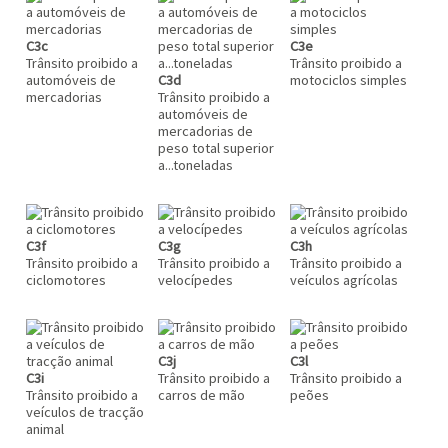
C3c
C3e
Trânsito proibido a
Trânsito proibido a
automóveis de
C3d
motociclos simples
mercadorias
Trânsito proibido a
automóveis de
mercadorias de
peso total superior
a...toneladas
C3f
C3g
C3h
Trânsito proibido a
Trânsito proibido a
Trânsito proibido a
ciclomotores
velocípedes
veículos agrícolas
C3j
C3l
C3i
Trânsito proibido a
Trânsito proibido a
Trânsito proibido a
carros de mão
peões
veículos de tracção
animal