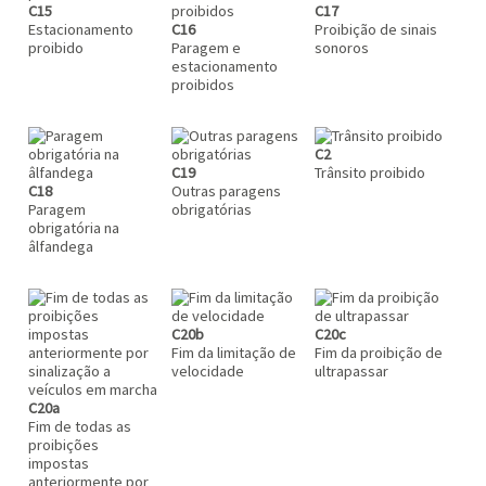
C15
C17
Estacionamento
C16
Proibição de sinais
proibido
Paragem e
sonoros
estacionamento
proibidos
C2
C19
Trânsito proibido
C18
Outras paragens
Paragem
obrigatórias
obrigatória na
âlfandega
C20b
C20c
Fim da limitação de
Fim da proibição de
velocidade
ultrapassar
C20a
Fim de todas as
proibições
impostas
anteriormente por