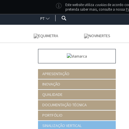
Este website utiliza
cookies
de acordo com 
pretenda saber mais, consulte a nossa
Po
PT
APRESENTAÇÃO
INOVAÇÃO
QUALIDADE
DOCUMENTAÇÃO TÉCNICA
PORTFÓLIO
SINALIZAÇÃO VERTICAL