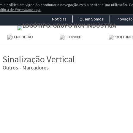
a política em vigor. Ao continuar a navegação está a aceitar a sua utilização. C
lítica de
Privacidade
aqui
Notícias
Quem Somos
Inovação
Sinalização Vertical
Outros - Marcadores