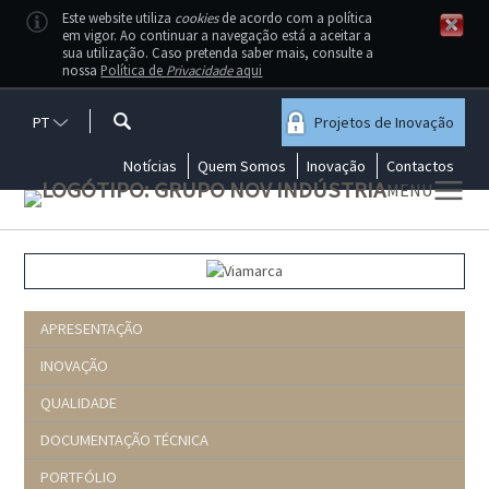
Este website utiliza
cookies
de acordo com a política
em vigor. Ao continuar a navegação está a aceitar a
sua utilização. Caso pretenda saber mais, consulte a
nossa
Política de
Privacidade
aqui
PT
Projetos de Inovação
Notícias
Quem Somos
Inovação
Contactos
MENU
APRESENTAÇÃO
INOVAÇÃO
QUALIDADE
DOCUMENTAÇÃO TÉCNICA
PORTFÓLIO