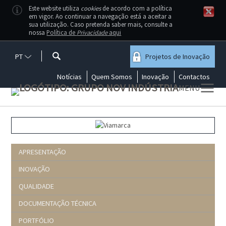
Este website utiliza
cookies
de acordo com a política
em vigor. Ao continuar a navegação está a aceitar a
sua utilização. Caso pretenda saber mais, consulte a
nossa
Política de
Privacidade
aqui
PT
Projetos de Inovação
Notícias
Quem Somos
Inovação
Contactos
MENU
APRESENTAÇÃO
INOVAÇÃO
QUALIDADE
DOCUMENTAÇÃO TÉCNICA
PORTFÓLIO