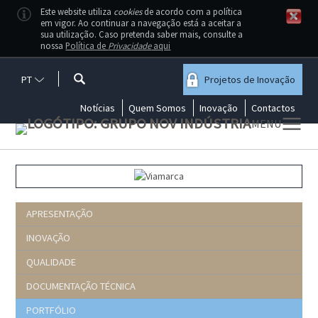
Este website utiliza
cookies
de acordo com a política
em vigor. Ao continuar a navegação está a aceitar a
sua utilização. Caso pretenda saber mais, consulte a
nossa
Política de
Privacidade
aqui
PT
Projetos de Inovação
Notícias
Quem Somos
Inovação
Contactos
MENU
APRESENTAÇÃO
INOVAÇÃO
QUALIDADE
DOCUMENTAÇÃO TÉCNICA
PORTFÓLIO