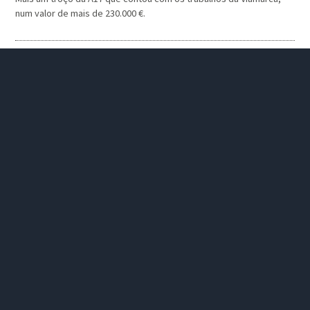
num valor de mais de 230.000 €.
Município de Carregal do Sal
Tipo
Obras Institucionais
SINALIZAÇÃO HORIZONTAL NO CONCELHO DE CARREGAL DO SAL