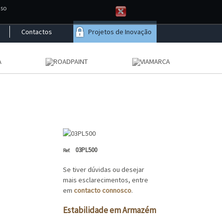
aso
Contactos
Projetos de Inovação
intas
ual o
es
03PL500
Se tiver dúvidas ou desejar
mais esclarecimentos, entre
em
contacto connosco
.
Estabilidade em Armazém