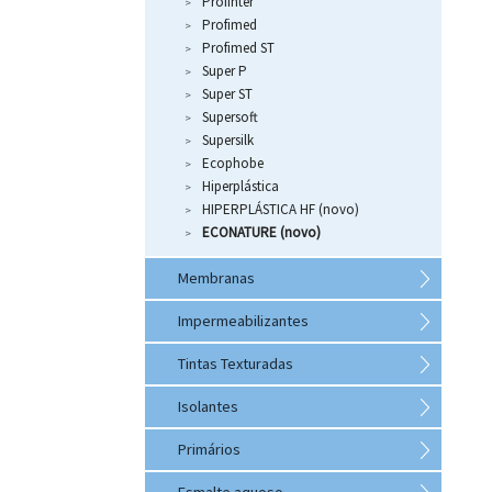
Profinter
Profimed
Profimed ST
Super P
Super ST
Supersoft
Supersilk
Ecophobe
Hiperplástica
HIPERPLÁSTICA HF (novo)
ECONATURE (novo)
Membranas
Impermeabilizantes
Tintas Texturadas
Isolantes
Primários