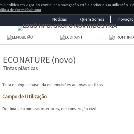
a política em vigor. Ao continuar a navegação está a aceitar a sua utilização. C
lítica de
Privacidade
aqui
Notícias
Quem Somos
Inovação
ofitinta disponibiliza uma gama vasta de t
sas, contacte-nos se tiver dúvidas sobre q
ECONATURE (novo)
roduto mais adequado às suas necessidad
Tintas plásticas
Tinta ecológica baseada em emulsões aquosas acrílicas.
Campo de Utilização
Destina-se a pinturas interiores, em construção civil.