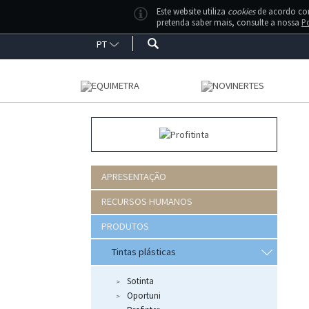
Este website utiliza
cookies
de acordo com 
pretenda saber mais, consulte a nossa
Po
PT
A Pr
aquo
p
APRESENTAÇÃO
RECURSOS HUMANOS
PRODUTOS
Tintas plásticas
Sotinta
Oportuni