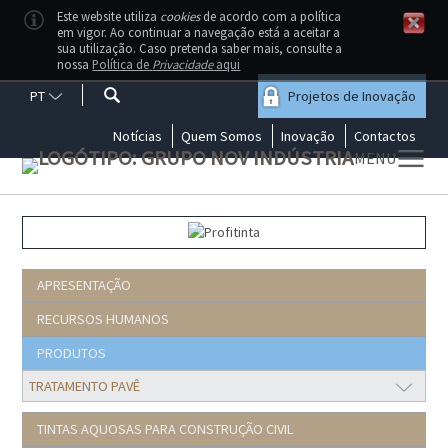
Este website utiliza
cookies
de acordo com a política
em vigor. Ao continuar a navegação está a aceitar a
sua utilização. Caso pretenda saber mais, consulte a
nossa
Política de
Privacidade
aqui
PT
Projetos de Inovação
Notícias
Quem Somos
Inovação
Contactos
MENU
A Profitinta disponibiliza uma gama
vasta de tintas aquosas, contacte-
nos se tiver dúvidas sobre qual o
produto mais adequado às suas
necessidades
APRESENTAÇÃO
RECURSOS HUMANOS
PRODUTOS
TINTAS AQUOSAS PARA CONSTRUÇÃO CIVIL