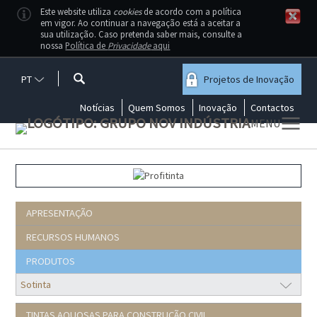
Este website utiliza
cookies
de acordo com a política
em vigor. Ao continuar a navegação está a aceitar a
sua utilização. Caso pretenda saber mais, consulte a
nossa
Política de
Privacidade
aqui
PT
Projetos de Inovação
Notícias
Quem Somos
Inovação
Contactos
MENU
A Profitinta disponibiliza uma gama
vasta de tintas aquosas, contacte-
nos se tiver dúvidas sobre qual o
produto mais adequado às suas
necessidades
APRESENTAÇÃO
RECURSOS HUMANOS
PRODUTOS
TINTAS AQUOSAS PARA CONSTRUÇÃO CIVIL