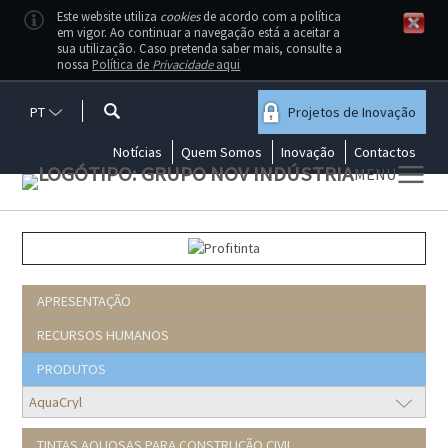
Este website utiliza
cookies
de acordo com a política
em vigor. Ao continuar a navegação está a aceitar a
sua utilização. Caso pretenda saber mais, consulte a
nossa
Política de
Privacidade
aqui
PT
Projetos de Inovação
Notícias
Quem Somos
Inovação
Contactos
MENU
A Profitinta disponibiliza uma gama
vasta de tintas aquosas, contacte-
nos se tiver dúvidas sobre qual o
produto mais adequado às suas
necessidades
APRESENTAÇÃO
RECURSOS HUMANOS
PRODUTOS
TINTAS AQUOSAS PARA CONSTRUÇÃO CIVIL