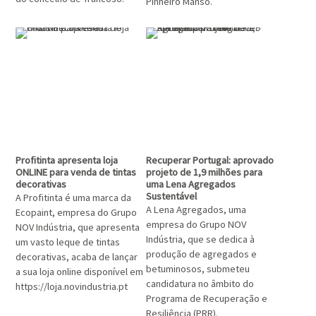
Pinheiro Manso.
Profitinta apresenta loja
Recuperar Portugal: aprovado
ONLINE para venda de tintas
projeto de 1,9 milhões para
decorativas
uma Lena Agregados
Sustentável
A Profitinta é uma marca da
A Lena Agregados, uma
Ecopaint, empresa do Grupo
empresa do Grupo NOV
NOV Indústria, que apresenta
Indústria, que se dedica à
um vasto leque de tintas
produção de agregados e
decorativas, acaba de lançar
betuminosos, submeteu
a sua loja online disponível em
candidatura no âmbito do
https://loja.novindustria.pt
Programa de Recuperação e
Resiliência (PRR).