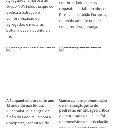
Agregados, empresa do
conformidade com os
Grupo NOV Indústria que se
requisitos estabelecidos em
dedica à extração e
Diretivas da União Europeia,
comercialização de
especificamente no que
agregados e misturas
concerne à segurança.
betuminosas a quente e a
frio.
A Ecopaint celebra este ano
Viamarca na implementação
25 anos de existência.
de sinalização junto de
pedreiras em situação crítica
A Ecopaint, que surgiu da
A empreitada em causa foi
fusão da Ecodimulti com a
desenvolvida em articulação
Roadpaint, nasceu a 1 de
com as Câmaras Municipais