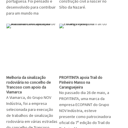
portuguesa. Foi pensado e
construção civil a nascer no
desenvolvido para contribuir
Sítio da Nazaré.
para um mundo ma
Melhoria da sinalização
PROFITINTA apoia Trail do
rodoviária no concelho de
Pinheiro Manso na
Trancoso com apoio da
Caranguejeira
Viamarca
No passado dia 26 de maio, a
A Viamarca, do Grupo NOV
PROFITINTA, uma marca da
Indústria, foi a empresa
empresa ECOPAINT do Grupo
selecionada para execução
NOV Indústria, esteve
de trabalhos de sinalização
presente como patrocinadora
rodoviária em várias estradas
oficial da 7ª edição do Trail do
do concelho de Trancoso.