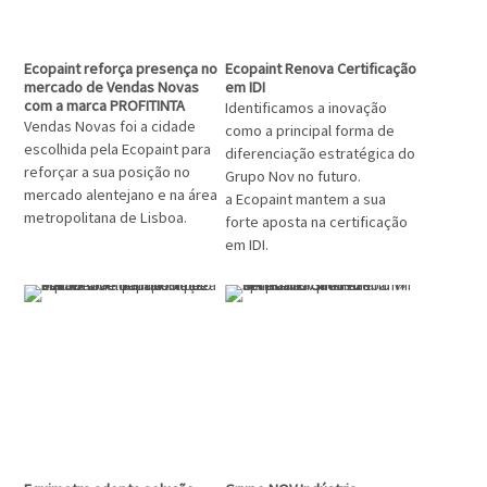
Ecopaint reforça presença no
Ecopaint Renova Certificação
mercado de Vendas Novas
em IDI
com a marca PROFITINTA
Identificamos a inovação
Vendas Novas foi a cidade
como a principal forma de
escolhida pela Ecopaint para
diferenciação estratégica do
reforçar a sua posição no
Grupo Nov no futuro.
mercado alentejano e na área
a Ecopaint mantem a sua
metropolitana de Lisboa.
forte aposta na certificação
em IDI.