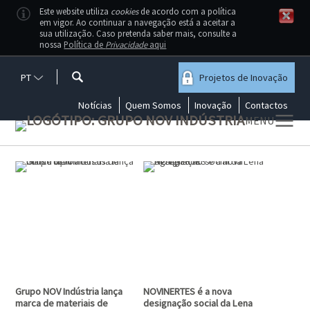
Este website utiliza
cookies
de acordo com a política
em vigor. Ao continuar a navegação está a aceitar a
sua utilização. Caso pretenda saber mais, consulte a
nossa
Política de
Privacidade
aqui
PT
Projetos de Inovação
Notícias
Quem Somos
Inovação
Contactos
MENU
Somos um grupo de empresas que
opera no sector da Indústria, em
áreas complementares à atividade
da construção e manutenção
Grupo NOV Indústria lança
NOVINERTES é a nova
marca de materiais de
designação social da Lena