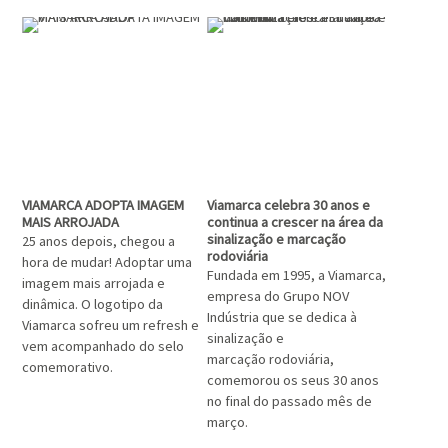
VIAMARCA ADOPTA IMAGEM
Viamarca celebra 30 anos e
MAIS ARROJADA
continua a crescer na área da
sinalização e marcação
25 anos depois, chegou a
rodoviária
hora de mudar! Adoptar uma
Fundada em 1995, a Viamarca,
imagem mais arrojada e
empresa do Grupo NOV
dinâmica. O logotipo da
Indústria que se dedica à
Viamarca sofreu um refresh e
sinalização e
vem acompanhado do selo
marcação rodoviária,
comemorativo.
comemorou os seus 30 anos
no final do passado mês de
março.