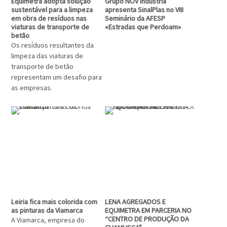
Equimetra adopta solução
Grupo NOV Indústria
sustentável para a limpeza
apresenta SinalPlas no VIII
em obra de resíduos nas
Seminário da AFESP
viaturas de transporte de
«Estradas que Perdoam»
betão
Os resíduos resultantes da
limpeza das viaturas de
transporte de betão
representam um desafio para
as empresas.
Leiria fica mais colorida com
LENA AGREGADOS E
as pinturas da Viamarca
EQUIMETRA EM PARCERIA NO
“CENTRO DE PRODUÇÃO DA
A Viamarca, empresa do