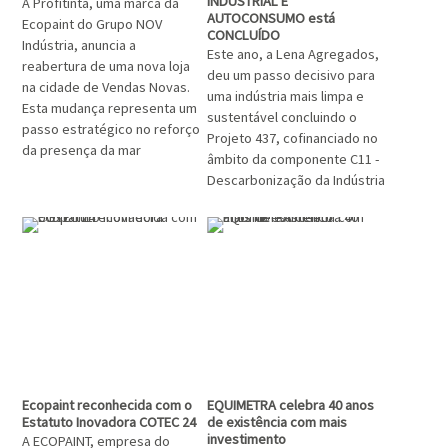
INDUSTRIAL E
A Profitinta, uma marca da
AUTOCONSUMO está
Ecopaint do Grupo NOV
CONCLUÍDO
Indústria, anuncia a
Este ano, a Lena Agregados,
reabertura de uma nova loja
deu um passo decisivo para
na cidade de Vendas Novas.
uma indústria mais limpa e
Esta mudança representa um
sustentável concluindo o
passo estratégico no reforço
Projeto 437, cofinanciado no
da presença da mar
âmbito da componente C11 -
Descarbonização da Indústria
Ecopaint reconhecida com o
EQUIMETRA celebra 40 anos
Estatuto Inovadora COTEC 24
de existência com mais
investimento
A ECOPAINT, empresa do