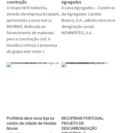
construção
Agregados
O Grupo NOV Indústria,
A Lena Agregados – Comércio
através da empresa Ecopaint,
de Agregados Castelo
apresentou a nova marca
Branco, S.A., adotou uma nova
iNOVMAT, dedicada ao
designação social:
fornecimento de materiais
NOVINERTES, S.A.
para a construção civil. A
iniciativa reforça a presença
do grupo num setor c
Profitinta abre nova loja no
RECUPERAR PORTUGAL:
centro da cidade de Vendas
PROJETO DE
Novas
DESCARBONIZAÇÃO