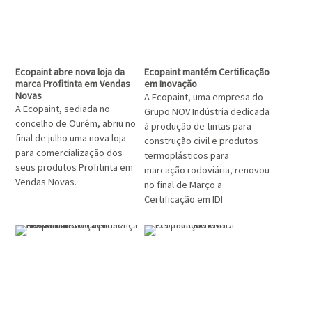
Ecopaint abre nova loja da
Ecopaint mantém Certificação
marca Profitinta em Vendas
em Inovação
Novas
A Ecopaint, uma empresa do
A Ecopaint, sediada no
Grupo NOV Indústria dedicada
concelho de Ourém, abriu no
à produção de tintas para
final de julho uma nova loja
construção civil e produtos
para comercialização dos
termoplásticos para
seus produtos Profitinta em
marcação rodoviária, renovou
Vendas Novas.
no final de Março a
Certificação em IDI