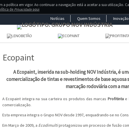
a política em vigor. Ao continuar a navegação está a aceitar a sua utilização. C
lítica de
Privacidade
aqui
Notícias
Quem Somos
Inovação
Ecopaint
A Ecopaint, inserida na sub-holding NOV Indústria, é u
comercialização de tintas e revestimentos de base aquosa so
marcação rodoviária com a mar
A Ecopaint integra na sua carteira os produtos das marcas
Profitinta
e
comercialização.
Esta empresa integra o Grupo NOV desde 1997, enquadrando-se no Cons
Em Março de 2009, a
Ecodimulti
protagonizou um processo de fusão co