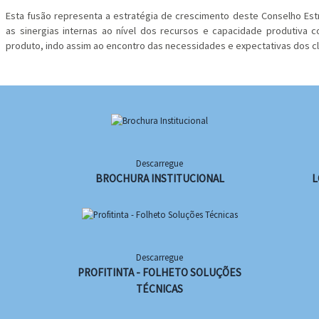
Esta fusão representa a estratégia de crescimento deste Conselho Es
as sinergias internas ao nível dos recursos e capacidade produtiva c
produto, indo assim ao encontro das necessidades e expectativas dos cl
Descarregue
BROCHURA INSTITUCIONAL
L
Descarregue
PROFITINTA - FOLHETO SOLUÇÕES
TÉCNICAS