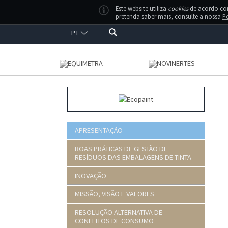
Este website utiliza
cookies
de acordo com 
pretenda saber mais, consulte a nossa
Po
PT
APRESENTAÇÃO
BOAS PRÁTICAS DE GESTÃO DE
RESÍDUOS DAS EMBALAGENS DE TINTA
INOVAÇÃO
MISSÃO, VISÃO E VALORES
RESOLUÇÃO ALTERNATIVA DE
CONFLITOS DE CONSUMO